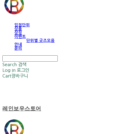
입점단위
상품
상징
이벤트
단위별 굿즈모음
안내
문의
Search
검색
Log In
로그인
Cart
장바구니
레인보우스토어