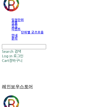
입점단위
상품
상징
이벤트
단위별 굿즈모음
안내
문의
Search
검색
Log In
로그인
Cart
장바구니
레인보우스토어