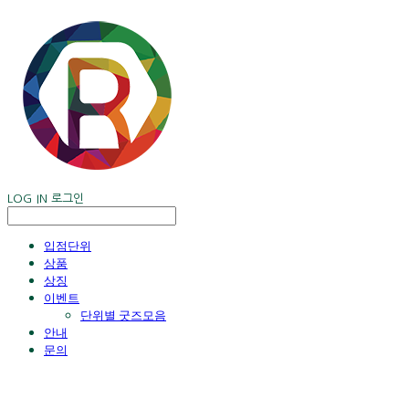
LOG IN
로그인
입점단위
상품
상징
이벤트
단위별 굿즈모음
안내
문의