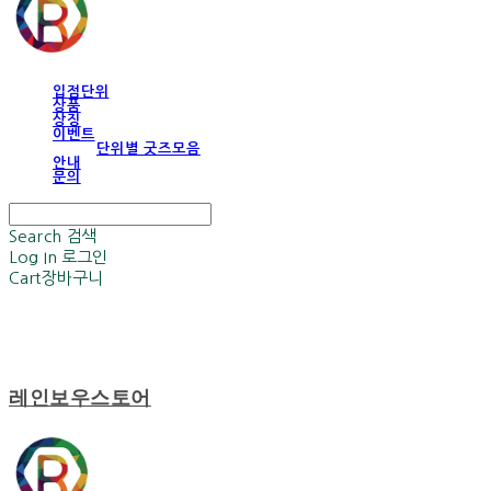
입점단위
상품
상징
이벤트
단위별 굿즈모음
안내
문의
Search
검색
Log In
로그인
Cart
장바구니
레인보우스토어