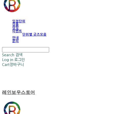
입점단위
상품
상징
이벤트
단위별 굿즈모음
안내
문의
Search
검색
Log In
로그인
Cart
장바구니
레인보우스토어