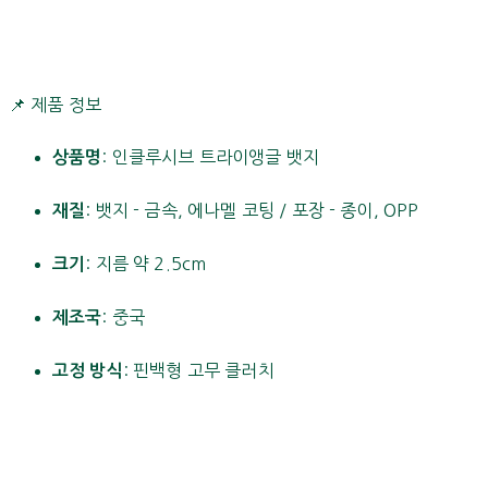
📌 제품 정보
: 인클루시브 트라이앵글 뱃지
상품명
: 뱃지 - 금속, 에나멜 코팅 / 포장 - 종이, OPP
재질
: 지름 약 2.5cm
크기
: 중국
제조국
: 핀백형 고무 클러치
고정 방식