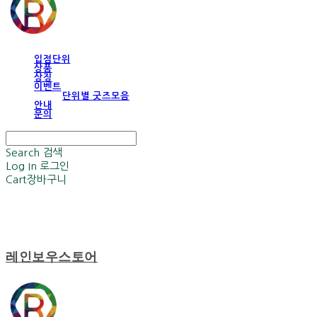
입점단위
상품
상징
이벤트
단위별 굿즈모음
안내
문의
Search
검색
Log In
로그인
Cart
장바구니
레인보우스토어