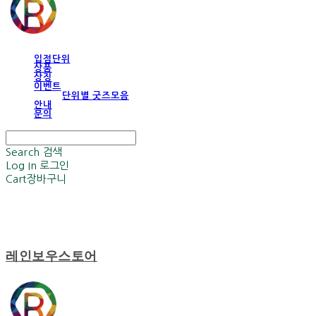
입점단위
상품
상징
이벤트
단위별 굿즈모음
안내
문의
Search
검색
Log In
로그인
Cart
장바구니
레인보우스토어