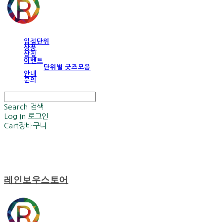
입점단위
상품
상징
이벤트
단위별 굿즈모음
안내
문의
Search
검색
Log In
로그인
Cart
장바구니
레인보우스토어