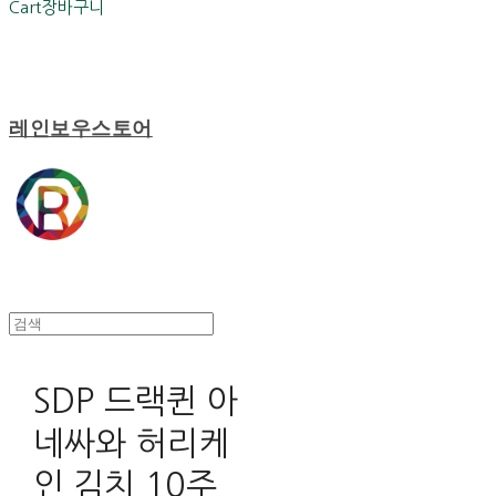
Cart
장바구니
레인보우스토어
SDP 드랙퀸 아
네싸와 허리케
인 김치 10주