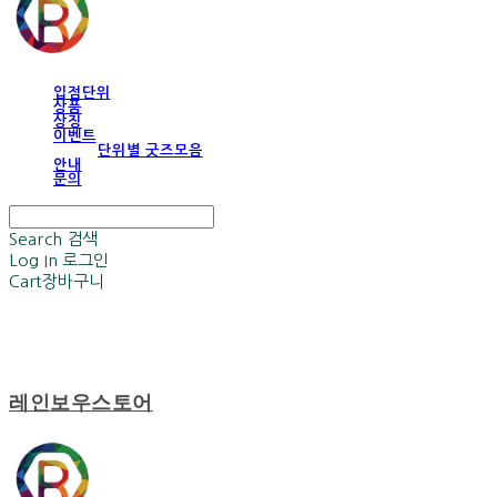
입점단위
상품
상징
이벤트
단위별 굿즈모음
안내
문의
Search
검색
Log In
로그인
Cart
장바구니
레인보우스토어