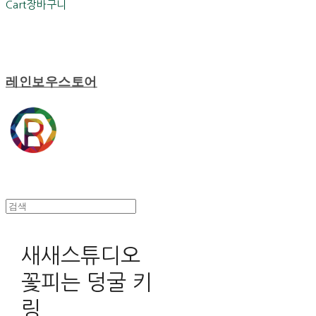
Cart
장바구니
레인보우스토어
새새스튜디오
꽃피는 덩굴 키
링