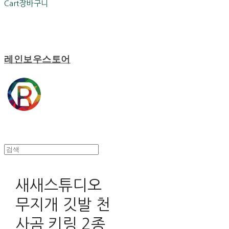
Cart
장바구니
레인보우스토어
새새스튜디오
무지개 깃발 천
사곰 키링 2종