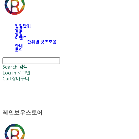
입점단위
상품
상징
이벤트
단위별 굿즈모음
안내
문의
Search
검색
Log In
로그인
Cart
장바구니
레인보우스토어