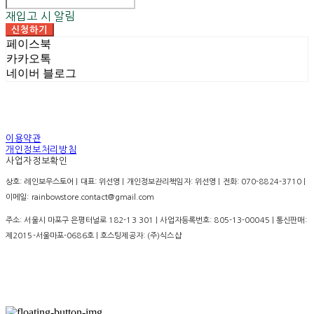
재입고 시 알림
신청하기
페이스북
카카오톡
네이버 블로그
이용약관
개인정보처리방침
사업자정보확인
상호: 레인보우스토어 | 대표: 위선영 | 개인정보관리책임자: 위선영 | 전화: 070-8824-3710 |
이메일: rainbowstore.contact@gmail.com
주소: 서울시 마포구 은평터널로 182-13 301 | 사업자등록번호:
805-13-00045
| 통신판매:
제2015-서울마포-0686호
| 호스팅제공자: (주)식스샵