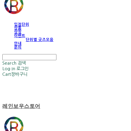
입점단위
상품
상징
이벤트
단위별 굿즈모음
안내
문의
Search
검색
Log In
로그인
Cart
장바구니
레인보우스토어