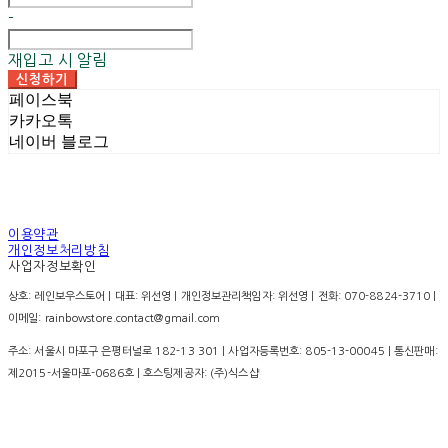
-
재입고 시 알림
신청하기
페이스북
카카오톡
네이버 블로그
이용약관
개인정보처리방침
사업자정보확인
상호: 레인보우스토어 | 대표: 위선영 | 개인정보관리책임자: 위선영 | 전화: 070-8824-3710 |
이메일: rainbowstore.contact@gmail.com
주소: 서울시 마포구 은평터널로 182-13 301 | 사업자등록번호:
805-13-00045
| 통신판매:
제2015-서울마포-0686호
| 호스팅제공자: (주)식스샵