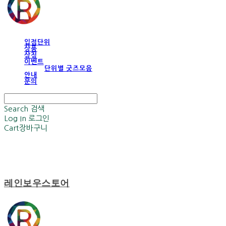
입점단위
상품
상징
이벤트
단위별 굿즈모음
안내
문의
Search
검색
Log In
로그인
Cart
장바구니
레인보우스토어