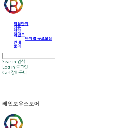
입점단위
상품
상징
이벤트
단위별 굿즈모음
안내
문의
Search
검색
Log In
로그인
Cart
장바구니
레인보우스토어