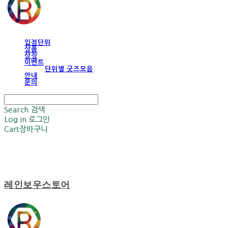
입점단위
상품
상징
이벤트
단위별 굿즈모음
안내
문의
Search
검색
Log In
로그인
Cart
장바구니
레인보우스토어