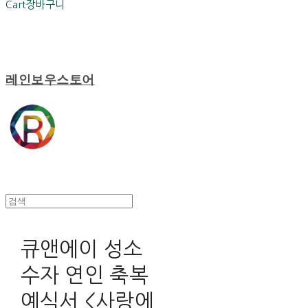
Cart
장바구니
레인보우스토어
큐앤에이 성소
수자 연인 축복
예식서 <사랑에