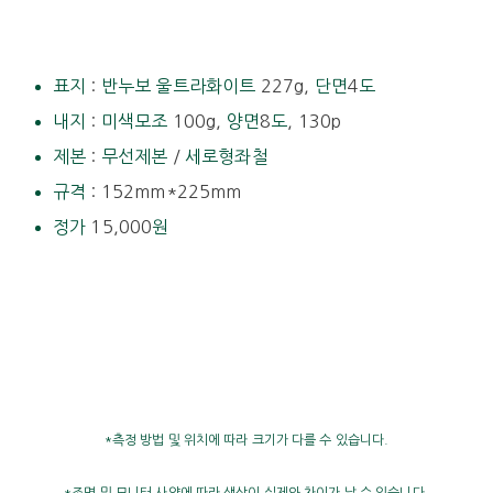
표지
:
반누보 울트라화이트
227g,
단면
4
도
내지
:
미색모조
100g,
양면
8
도
, 130p
제본
:
무선제본
/
세로형좌철
규격
: 152mm*225mm
정가
15,000
원
*측정 방법 및 위치에 따라 크기가 다를 수 있습니다.
*조명 및 모니터 사양에 따라 색상이 실제와 차이가 날 수 있습니다.