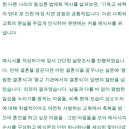
한 다른 나라의 동성혼 법제화 역사를 살펴보면
, '
기독교 세력
의 반대
'
로 인한 제정 지연 경험은 공통적입니다
.
이런 사회와
교회의 현실을 무겁게 인식하며 큐앤에는 커플 예식서를 펴
냅니다
.
예식서를 작성하기에 앞서 간단한 설문조사를 진행하였습니
다
.
만약 결혼을 꿈꾼다면 어떤 결혼식을 꿈꾸냐는 설문에
‘
평
범한 결혼식
’
과
‘
종교 기관에서의 결혼식
’
이 답변의 절반을 넘
었습니다
.
의외의 결과였습니다
.
남들과 다를 바 없이 평범한
일상을 누리기를 원하는 마음들
,
비록 현재 모습이 성소수자
에 대해 차별적이어도 여전히 사랑하는 교회에서 축복을 받
으며 혼인을 하고 싶은 마음들
..
그런 마음들을 모아 예식서의
순서를 구성하고 예식문의 단어 하나하나를 세심히 찾아다녔