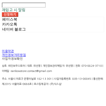
재입고 시 알림
신청하기
페이스북
카카오톡
네이버 블로그
이용약관
개인정보처리방침
사업자정보확인
상호: 레인보우스토어 | 대표: 위선영 | 개인정보관리책임자: 위선영 | 전화: 070-8824-3710 |
이메일: rainbowstore.contact@gmail.com
주소: 서울시 마포구 은평터널로 182-13 301 | 사업자등록번호:
805-13-00045
| 통신판매:
제2015-서울마포-0686호
| 호스팅제공자: (주)식스샵