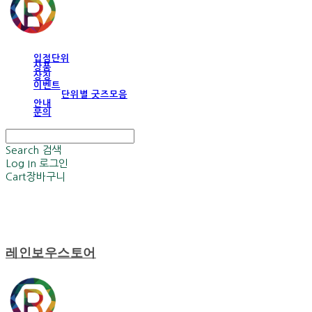
입점단위
상품
상징
이벤트
단위별 굿즈모음
안내
문의
Search
검색
Log In
로그인
Cart
장바구니
레인보우스토어