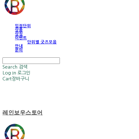
입점단위
상품
상징
이벤트
단위별 굿즈모음
안내
문의
Search
검색
Log In
로그인
Cart
장바구니
레인보우스토어