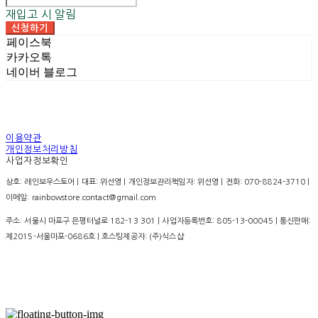
재입고 시 알림
신청하기
페이스북
카카오톡
네이버 블로그
이용약관
개인정보처리방침
사업자정보확인
상호: 레인보우스토어 | 대표: 위선영 | 개인정보관리책임자: 위선영 | 전화: 070-8824-3710 |
이메일: rainbowstore.contact@gmail.com
주소: 서울시 마포구 은평터널로 182-13 301 | 사업자등록번호:
805-13-00045
| 통신판매:
제2015-서울마포-0686호
| 호스팅제공자: (주)식스샵