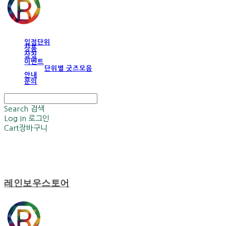
입점단위
상품
상징
이벤트
단위별 굿즈모음
안내
문의
Search
검색
Log In
로그인
Cart
장바구니
레인보우스토어