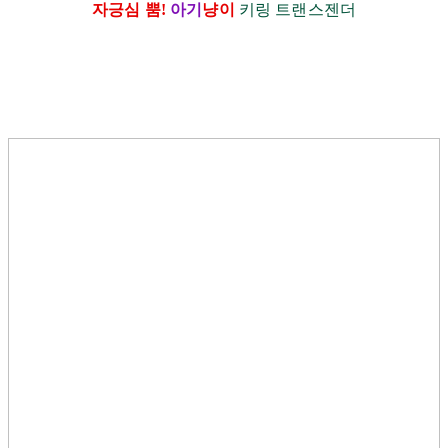
자긍심 뿜!
아기
냥이
키링 트랜스젠더