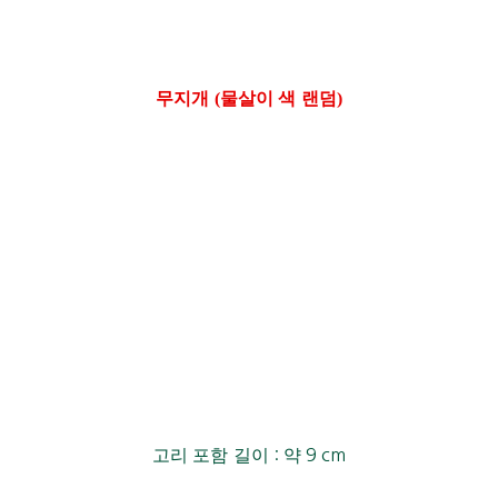
무지개 (물살이 색 랜덤)
고리 포함 길이
:
약
9 cm