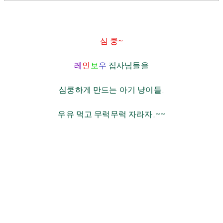
심 쿵
~
레
인
보
우
집사님들을
심쿵하게 만드는 아기 냥이들
.
우유 먹고 무럭무럭 자라자
.~~