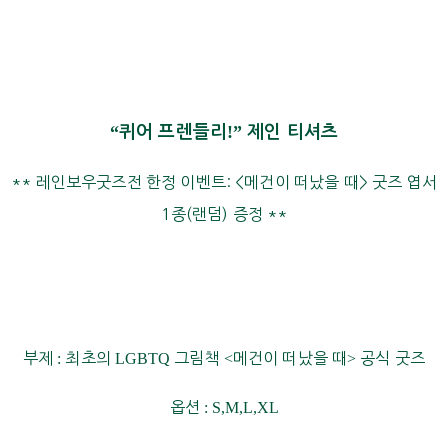
“
!”
퀴어 프렌들리
제인 티셔츠
** 레인보우굿즈전 한정 이벤트: <메건이 떠났을 때> 굿즈 엽서
1종(랜덤) 증정 **
부제
:
최초의
LGBTQ
그림책
<
메건이 떠났을 때
>
공식 굿즈
옵션
:
S,M,L,XL