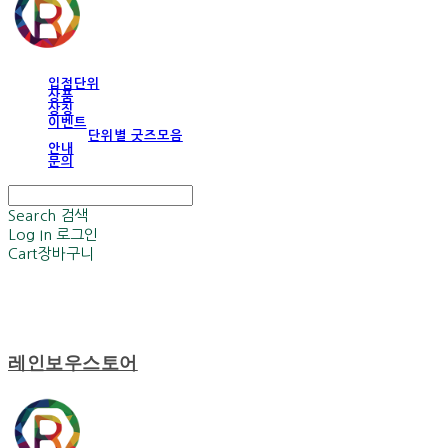
입점단위
상품
상징
이벤트
단위별 굿즈모음
안내
문의
Search
검색
Log In
로그인
Cart
장바구니
레인보우스토어