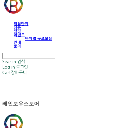
입점단위
상품
상징
이벤트
단위별 굿즈모음
안내
문의
Search
검색
Log In
로그인
Cart
장바구니
레인보우스토어