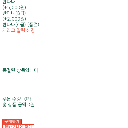
반다나
(+5,000원)
반다나(B급)
(+2,000원)
반다나(C급) (품절)
재입고 알림 신청
품절된 상품입니다.
주문 수량
0개
총 상품 금액
0원
구매하기
장바구니에 담기