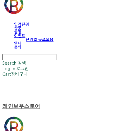
입점단위
상품
상징
이벤트
단위별 굿즈모음
안내
문의
Search
검색
Log In
로그인
Cart
장바구니
레인보우스토어