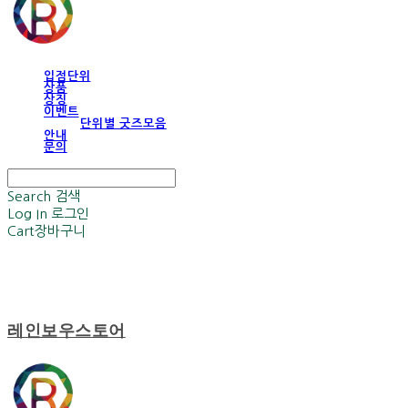
입점단위
상품
상징
이벤트
단위별 굿즈모음
안내
문의
Search
검색
Log In
로그인
Cart
장바구니
레인보우스토어