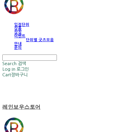
입점단위
상품
상징
이벤트
단위별 굿즈모음
안내
문의
Search
검색
Log In
로그인
Cart
장바구니
레인보우스토어