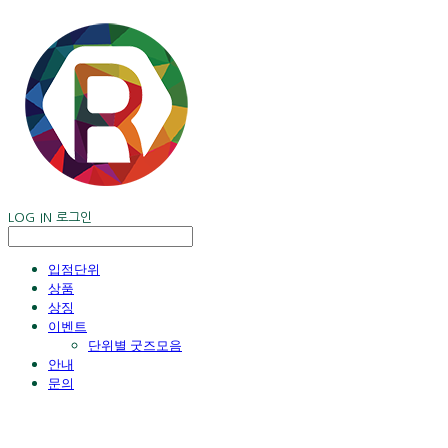
LOG IN
로그인
입점단위
상품
상징
이벤트
단위별 굿즈모음
안내
문의