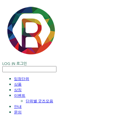
LOG IN
로그인
입점단위
상품
상징
이벤트
단위별 굿즈모음
안내
문의