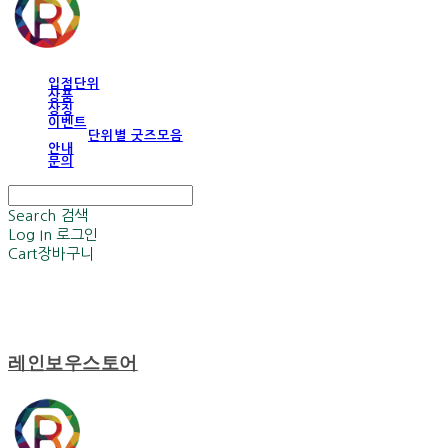
입점단위
상품
상징
이벤트
단위별 굿즈모음
안내
문의
Search
검색
Log In
로그인
Cart
장바구니
레인보우스토어