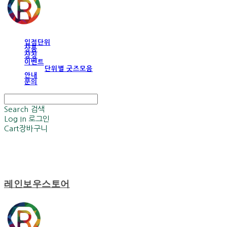
입점단위
상품
상징
이벤트
단위별 굿즈모음
안내
문의
Search
검색
Log In
로그인
Cart
장바구니
레인보우스토어