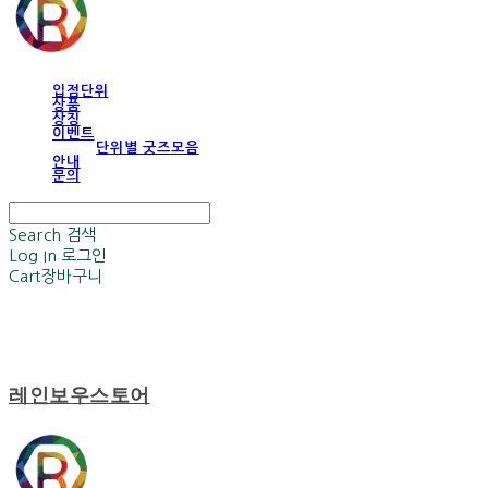
입점단위
상품
상징
이벤트
단위별 굿즈모음
안내
문의
Search
검색
Log In
로그인
Cart
장바구니
레인보우스토어