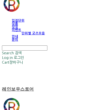
입점단위
상품
상징
이벤트
단위별 굿즈모음
안내
문의
Search
검색
Log In
로그인
Cart
장바구니
레인보우스토어