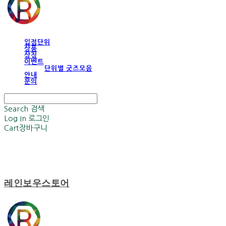
입점단위
상품
상징
이벤트
단위별 굿즈모음
안내
문의
Search
검색
Log In
로그인
Cart
장바구니
레인보우스토어