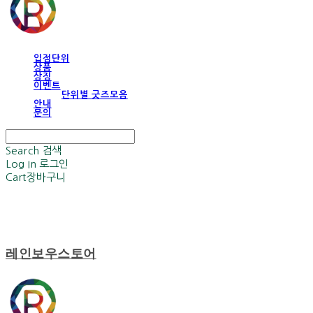
입점단위
상품
상징
이벤트
단위별 굿즈모음
안내
문의
Search
검색
Log In
로그인
Cart
장바구니
레인보우스토어