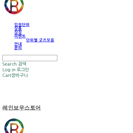
입점단위
상품
상징
이벤트
단위별 굿즈모음
안내
문의
Search
검색
Log In
로그인
Cart
장바구니
레인보우스토어