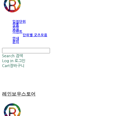
입점단위
상품
상징
이벤트
단위별 굿즈모음
안내
문의
Search
검색
Log In
로그인
Cart
장바구니
레인보우스토어