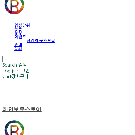
입점단위
상품
상징
이벤트
단위별 굿즈모음
안내
문의
Search
검색
Log In
로그인
Cart
장바구니
레인보우스토어