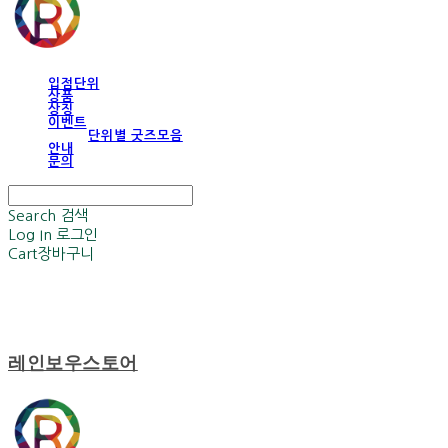
입점단위
상품
상징
이벤트
단위별 굿즈모음
안내
문의
Search
검색
Log In
로그인
Cart
장바구니
레인보우스토어