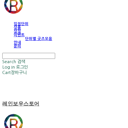
입점단위
상품
상징
이벤트
단위별 굿즈모음
안내
문의
Search
검색
Log In
로그인
Cart
장바구니
레인보우스토어