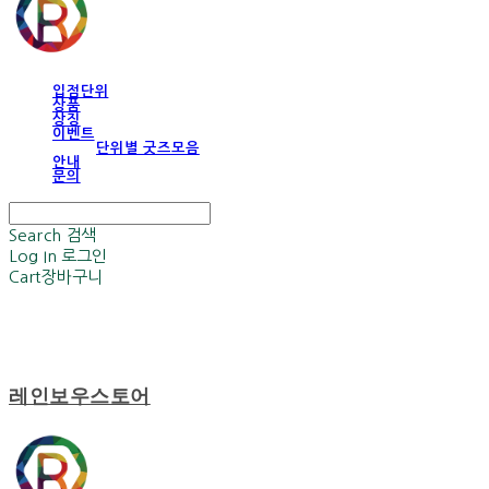
입점단위
상품
상징
이벤트
단위별 굿즈모음
안내
문의
Search
검색
Log In
로그인
Cart
장바구니
레인보우스토어