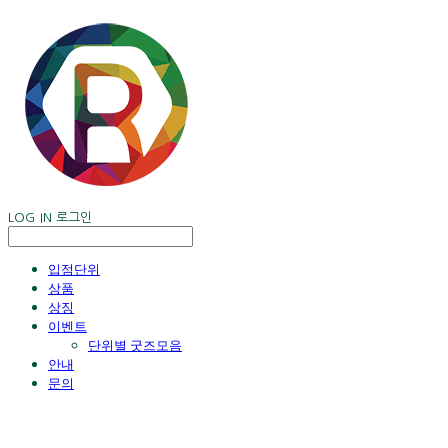
LOG IN
로그인
입점단위
상품
상징
이벤트
단위별 굿즈모음
안내
문의