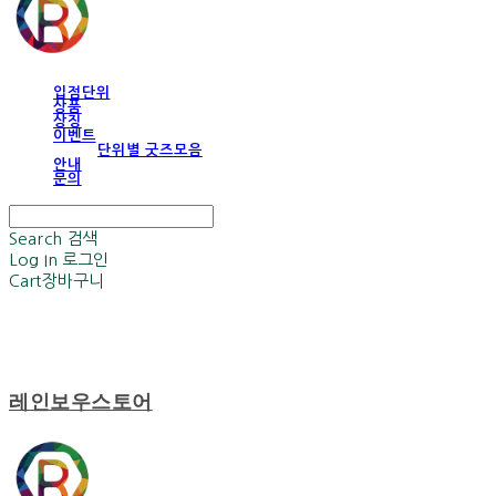
입점단위
상품
상징
이벤트
단위별 굿즈모음
안내
문의
Search
검색
Log In
로그인
Cart
장바구니
레인보우스토어