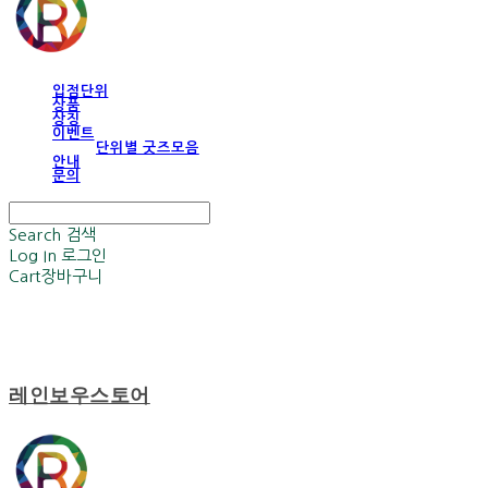
입점단위
상품
상징
이벤트
단위별 굿즈모음
안내
문의
Search
검색
Log In
로그인
Cart
장바구니
레인보우스토어