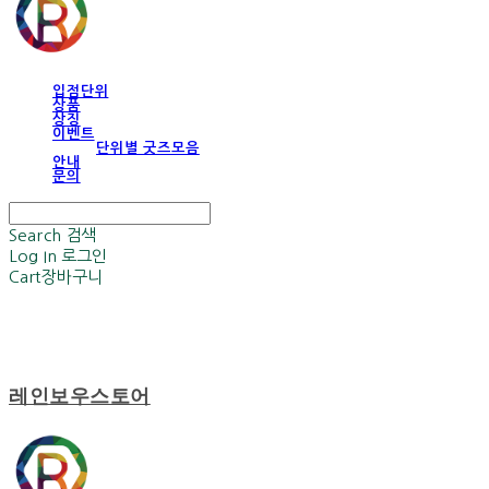
입점단위
상품
상징
이벤트
단위별 굿즈모음
안내
문의
Search
검색
Log In
로그인
Cart
장바구니
레인보우스토어