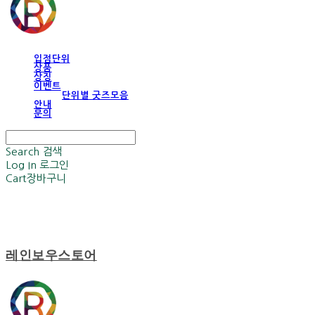
입점단위
상품
상징
이벤트
단위별 굿즈모음
안내
문의
Search
검색
Log In
로그인
Cart
장바구니
레인보우스토어