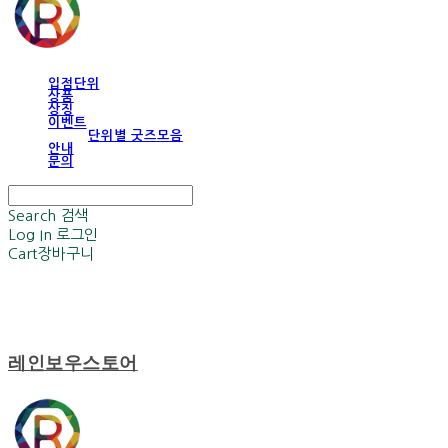
입점단위
상품
상징
이벤트
단위별 굿즈모음
안내
문의
Search
검색
Log In
로그인
Cart
장바구니
레인보우스토어