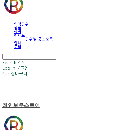
입점단위
상품
상징
이벤트
단위별 굿즈모음
안내
문의
Search
검색
Log In
로그인
Cart
장바구니
레인보우스토어