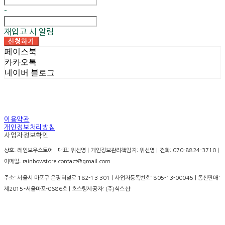
-
재입고 시 알림
신청하기
페이스북
카카오톡
네이버 블로그
이용약관
개인정보처리방침
사업자정보확인
상호: 레인보우스토어 | 대표: 위선영 | 개인정보관리책임자: 위선영 | 전화: 070-8824-3710 |
이메일: rainbowstore.contact@gmail.com
주소: 서울시 마포구 은평터널로 182-13 301 | 사업자등록번호:
805-13-00045
| 통신판매:
제2015-서울마포-0686호
| 호스팅제공자: (주)식스샵