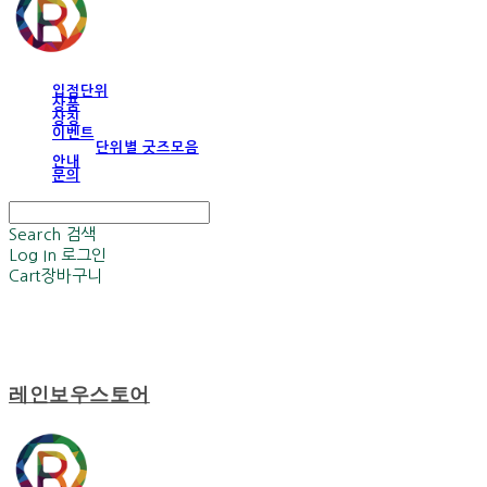
입점단위
상품
상징
이벤트
단위별 굿즈모음
안내
문의
Search
검색
Log In
로그인
Cart
장바구니
레인보우스토어