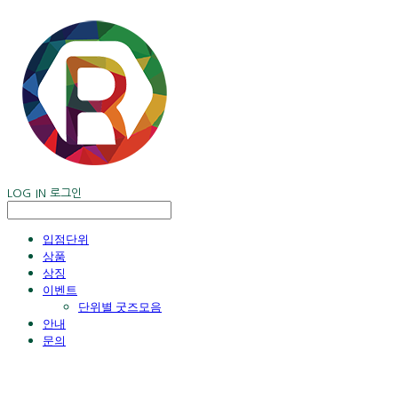
LOG IN
로그인
입점단위
상품
상징
이벤트
단위별 굿즈모음
안내
문의