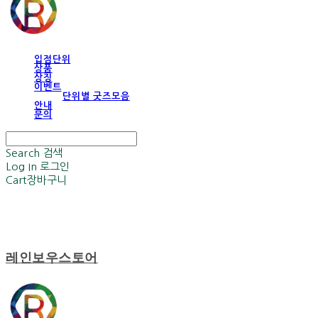
입점단위
상품
상징
이벤트
단위별 굿즈모음
안내
문의
Search
검색
Log In
로그인
Cart
장바구니
레인보우스토어