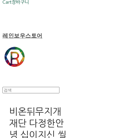
Cart
장바구니
레인보우스토어
비온뒤무지개
재단 다정한안
녕 십이지신 씰