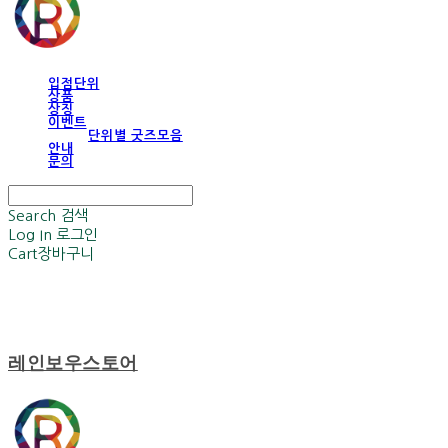
입점단위
상품
상징
이벤트
단위별 굿즈모음
안내
문의
Search
검색
Log In
로그인
Cart
장바구니
레인보우스토어