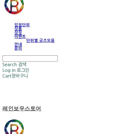
입점단위
상품
상징
이벤트
단위별 굿즈모음
안내
문의
Search
검색
Log In
로그인
Cart
장바구니
레인보우스토어